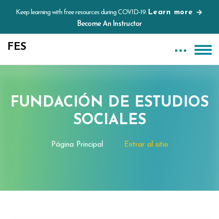
Keep learning with free resources during COVID-19.
Learn more
Become An Instructor
FES
Salta al contenido principal
FUNDACIÓN DE ESTUDIOS
SOCIALES
Página Principal
Entrar al sitio